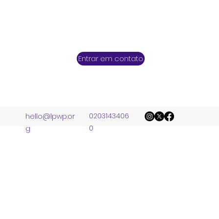
Entrar em contato
0203143406
hello@lpwp.or
0
g