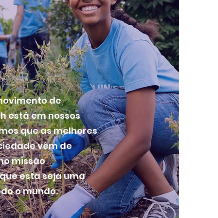
ovimento de
ach está em nossos
amos que as melhores
ociedade vêm de
mo missão
 que esta seja uma
odo o mundo.