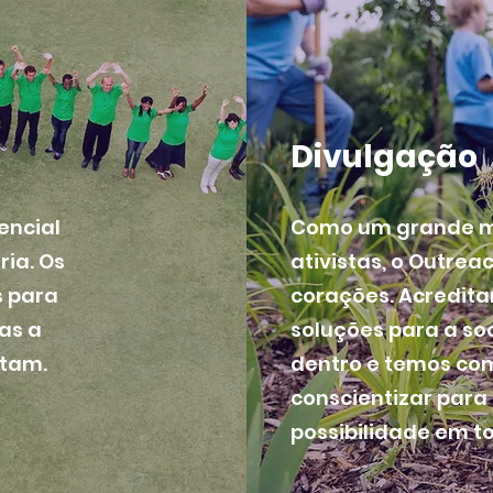
Divulgação
encial
Como um grande m
ia. Os
ativistas, o Outre
s para
corações. Acredit
as a
soluções para a s
itam.
dentro e temos co
conscientizar para
possibilidade em t