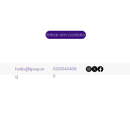
Entrar em contato
0203143406
hello@lpwp.or
0
g